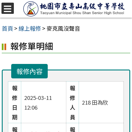
跳
至
選
單
主
首頁
>
線上報修
>
麥克風沒聲音
要
報修單明細
內
容
區
報修內容
報
報
修
2025-03-11
修
218 田為欣
日
12:06
人
期
員
報
報