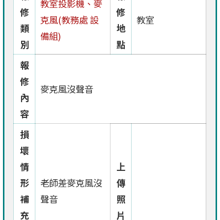
教室投影機、麥
修
修
克風(教務處 設
教室
類
地
備組)
別
點
報
修
麥克風沒聲音
內
容
損
壞
情
上
形
老師差麥克風沒
傳
補
聲音
照
充
片