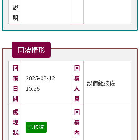
說
明
回覆情形
回
回
覆
2025-03-12
覆
設備組技佐
日
15:26
人
期
員
處
回
理
覆
已修復
狀
內