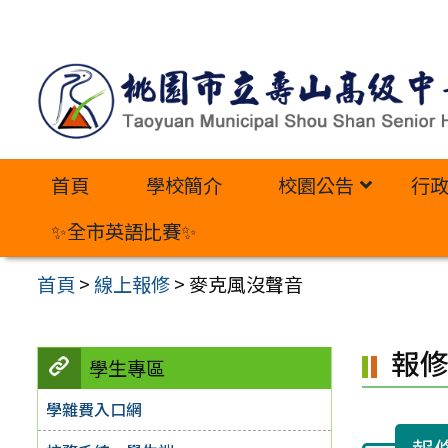
跳
至
主
要
內
首頁
學校簡介
校園公告
行
容
區
✨全市英語比賽✨
首頁
>
線上報修
>
麥克風沒聲音
報
學生專區
學雜費入口網