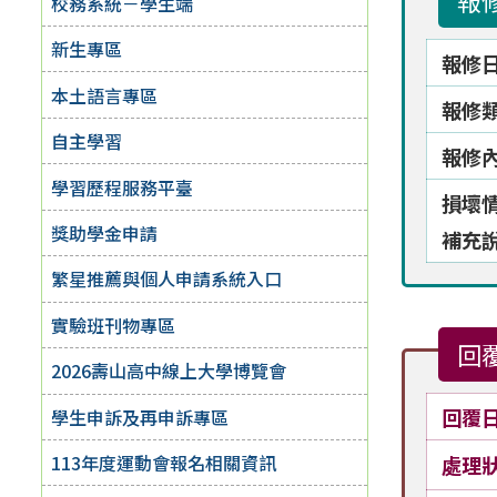
報
校務系統－學生端
新生專區
報修
本土語言專區
報修
自主學習
報修
學習歷程服務平臺
損壞
獎助學金申請
補充
繁星推薦與個人申請系統入口
實驗班刊物專區
回
2026壽山高中線上大學博覽會
回覆
學生申訴及再申訴專區
113年度運動會報名相關資訊
處理