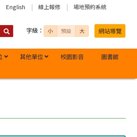
English
線上報修
場地預約系統
字級：
送出
網站導覽
小
預設
大
搜
尋：
位
其他單位
校園影音
圖書館