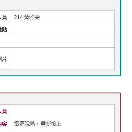
人員
214 黃雅雯
地點
照片
人員
內容
電源脫落，重新接上