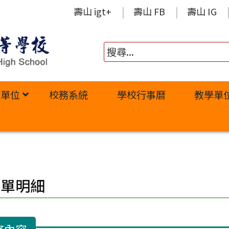
壽山 igt+
壽山 FB
壽山 IG
政單位
校務系統
學校行事曆
教學單
修單明細