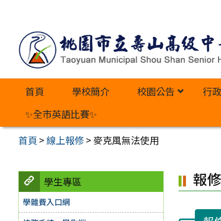
跳
至
主
要
內
首頁
學校簡介
校園公告
行
容
區
✨全市英語比賽✨
首頁
>
線上報修
>
麥克風無法使用
報
學生專區
學雜費入口網