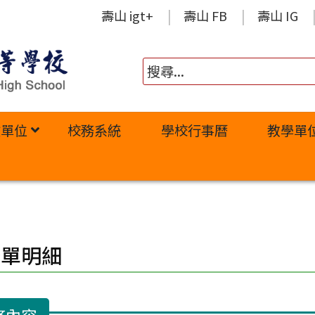
壽山 igt+
壽山 FB
壽山 IG
政單位
校務系統
學校行事曆
教學單
修單明細