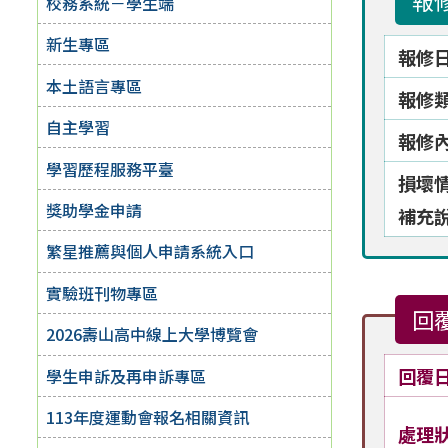
報
校務系統－學生端
新生專區
報修
本土語言專區
報修
自主學習
報修
學習歷程服務平臺
損壞
獎助學金申請
補充
繁星推薦與個人申請系統入口
實驗班刊物專區
回
2026壽山高中線上大學博覽會
回覆
學生申訴及再申訴專區
113年度運動會報名相關資訊
處理