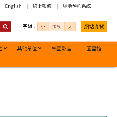
English
線上報修
場地預約系統
字級：
送出
網站導覽
小
預設
大
搜
尋：
位
其他單位
校園影音
圖書館