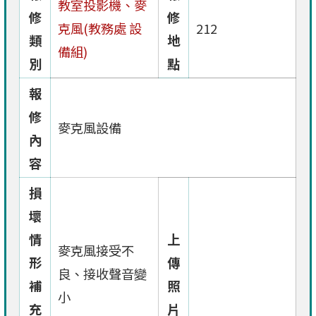
教室投影機、麥
修
修
克風(教務處 設
212
類
地
備組)
別
點
報
修
麥克風設備
內
容
損
壞
情
上
麥克風接受不
形
傳
良、接收聲音變
補
照
小
充
片