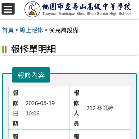
跳
至
選
單
主
首頁
>
線上報修
>
麥克風設備
要
報修單明細
內
容
區
報修內容
報
報
修
2026-05-19
修
212 林鈺婷
日
10:06
人
期
員
報
報