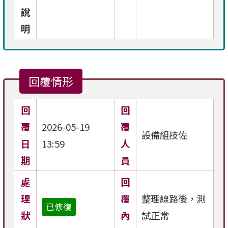
說
明
回覆情形
回
回
覆
2026-05-19
覆
設備組技佐
日
13:59
人
期
員
處
回
理
覆
整理線路後，測
已修復
狀
內
試正常