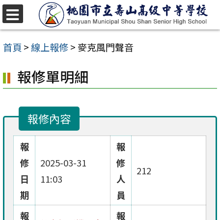
跳
至
選
單
主
首頁
>
線上報修
>
麥克風門聲音
要
報修單明細
內
容
區
報修內容
報
報
修
2025-03-31
修
212
日
11:03
人
期
員
報
報