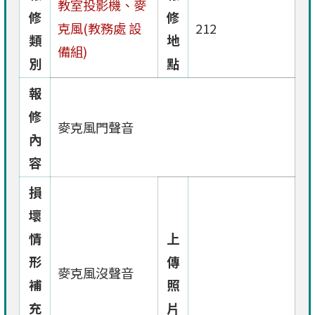
教室投影機、麥
修
修
克風(教務處 設
212
類
地
備組)
別
點
報
修
麥克風門聲音
內
容
損
壞
情
上
形
傳
麥克風沒聲音
補
照
充
片