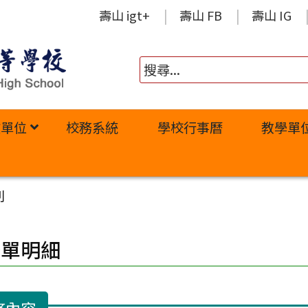
壽山 igt+
壽山 FB
壽山 IG
政單位
校務系統
學校行事曆
教學單
列
修單明細