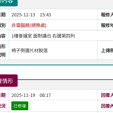
修內容
日期
2025-11-13 15:43
報修
類別
非電腦類(總務處)
報修
內容
1樓會議室 面對講台 右邊第四列
情形
椅子側邊片材脫落
上傳
說明
覆情形
日期
2025-11-19 08:17
回覆
狀況
回覆
已修復