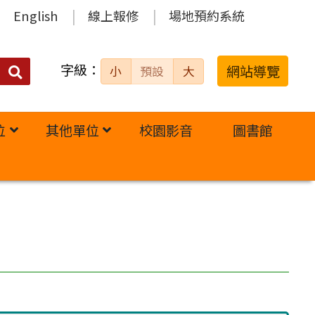
English
線上報修
場地預約系統
字級：
送出
網站導覽
小
預設
大
搜
尋：
位
其他單位
校園影音
圖書館