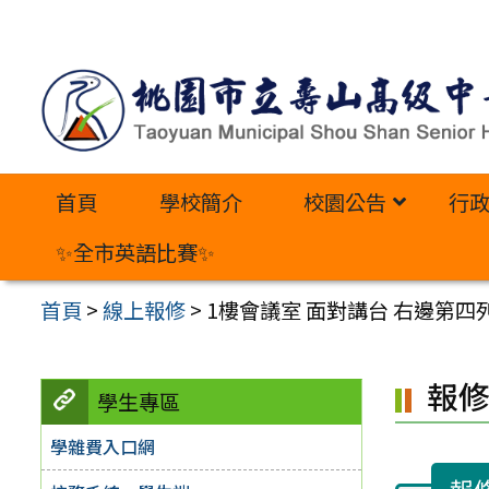
跳
至
主
要
內
首頁
學校簡介
校園公告
行
容
區
✨全市英語比賽✨
首頁
>
線上報修
>
1樓會議室 面對講台 右邊第四
報
學生專區
學雜費入口網