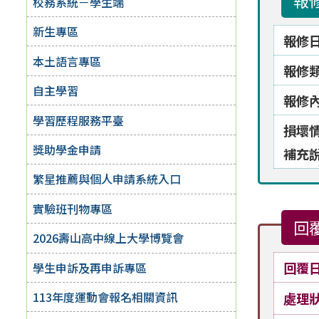
報
校務系統－學生端
新生專區
報修
本土語言專區
報修
自主學習
報修
學習歷程服務平臺
損壞
獎助學金申請
補充
繁星推薦與個人申請系統入口
實驗班刊物專區
回
2026壽山高中線上大學博覽會
回覆
學生申訴及再申訴專區
113年度運動會報名相關資訊
處理