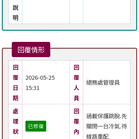
說
明
回覆情形
回
回
覆
2026-05-25
覆
總務處管理員
日
15:31
人
期
員
處
回
過載保護跳脫.先
理
覆
關閉一台冷氣.待
已修復
狀
內
線路重配