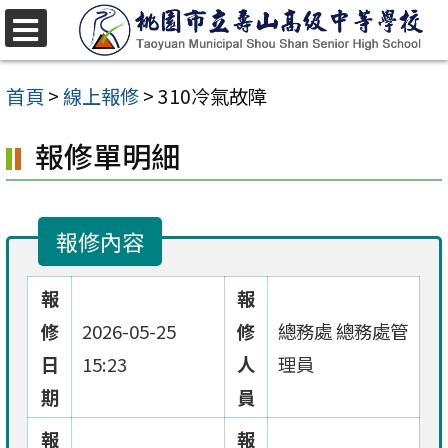
跳
至
選
單
主
首頁
>
線上報修
>
310冷氣故障
要
報修單明細
內
容
區
報修內容
報
報
修
2026-05-25
修
總務處 總務處管
日
15:23
人
理員
期
員
報
報