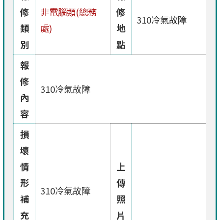
修
非電腦類(總務
修
310冷氣故障
類
處)
地
別
點
報
修
310冷氣故障
內
容
損
壞
情
上
形
傳
310冷氣故障
補
照
充
片