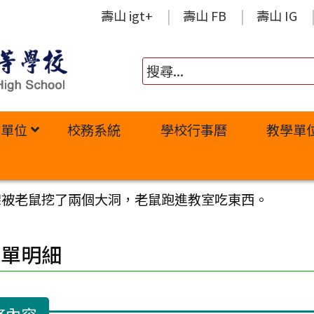
壽山 igt+
壽山 FB
壽山 IG
政單位
校務系統
學校行事曆
教學單
架被老鼠挖了兩個大洞，老鼠跑進教室吃東西。
修單明細