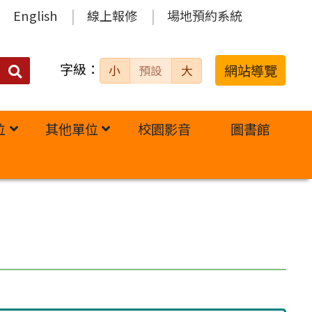
English
線上報修
場地預約系統
字級：
送出
網站導覽
小
預設
大
搜
尋：
位
其他單位
校園影音
圖書館