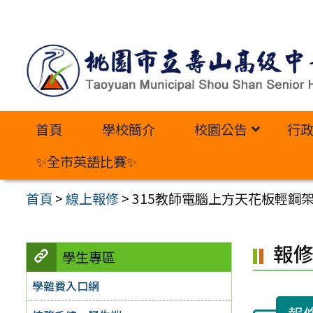
跳
至
主
要
內
首頁
學校簡介
校園公告
行
容
區
✨全市英語比賽✨
首頁
>
線上報修
>
315教師電腦上方天花板輕鋼
報
學生專區
學雜費入口網