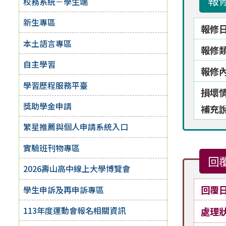
報
校務系統－學生端
新生專區
報修
本土語言專區
報修
自主學習
報修
學習歷程服務平臺
損壞
獎助學金申請
補充
繁星推薦與個人申請系統入口
實驗班刊物專區
回
2026壽山高中線上大學博覽會
回覆
學生申訴及再申訴專區
113年度運動會報名相關資訊
處理