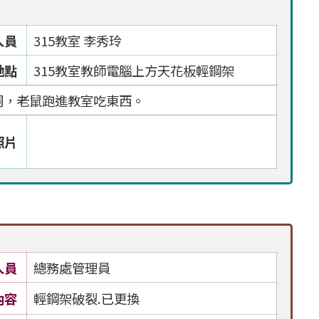
人員
315教室 李秀玲
地點
315教室教師電腦上方天花板輕鋼架
洞，老鼠跑進教室吃東西。
照片
人員
總務處管理員
內容
輕鋼架破裂.已更換