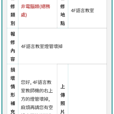
修
非電腦類(總務
修
4F語言教室
類
處)
地
別
點
報
修
4F語言教室燈管壞掉
內
容
損
壞
您好, 4F語言教
情
上
室教師機的右上
形
傳
方的燈管壞掉,
補
照
麻煩再請您有空
充
片