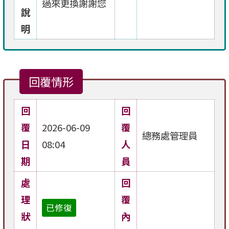
過來更換謝謝您
說
明
回覆情形
回
回
覆
2026-06-09
覆
總務處管理員
日
08:04
人
期
員
處
回
理
覆
已修復
狀
內