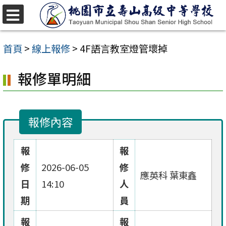
跳
至
選
單
主
首頁
>
線上報修
>
4F語言教室燈管壞掉
要
報修單明細
內
容
區
報修內容
報
報
修
2026-06-05
修
應英科 葉東鑫
日
14:10
人
期
員
報
報