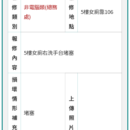
修
非電腦類(總務
修
5樓女廁靠106
類
處)
地
別
點
報
修
5樓女廁右洗手台堵塞
內
容
損
壞
情
上
形
傳
堵塞
補
照
充
片