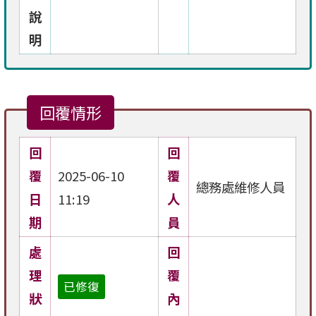
說
明
回覆情形
回
回
覆
2025-06-10
覆
總務處維修人員
日
11:19
人
期
員
處
回
理
覆
已修復
狀
內