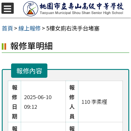
跳
至
選
單
主
首頁
>
線上報修
>
5樓女廁右洗手台堵塞
要
報修單明細
內
容
區
報修內容
報
報
修
2025-06-10
修
110 李柔槿
日
09:12
人
期
員
報
報