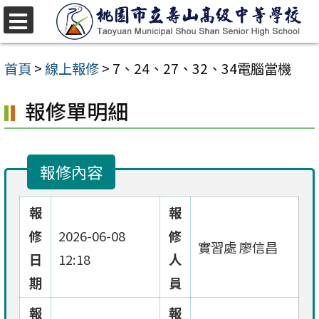
跳
至
選
單
主
首頁
>
線上報修
>
7、24、27、32、34電腦當機
要
報修單明細
內
容
區
報修內容
報
報
修
2026-06-08
修
實習處 廖信昌
日
12:18
人
期
員
報
報