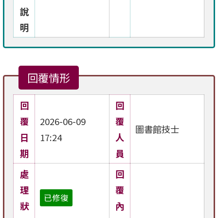
說
明
回覆情形
回
回
覆
2026-06-09
覆
圖書館技士
日
17:24
人
期
員
處
回
理
覆
已修復
狀
內