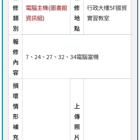
修
電腦主機(圖書館
修
行政大樓5F國貿
類
資訊組)
地
實習教室
別
點
報
修
7、24、27、32、34電腦當機
內
容
損
壞
情
上
形
傳
補
照
充
片