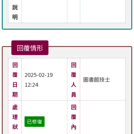
說
明
回覆情形
回
回
覆
2025-02-19
覆
圖書館技士
日
12:24
人
期
員
處
回
理
覆
已修復
狀
內