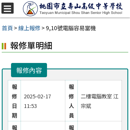
跳
至
選
單
主
首頁
>
線上報修
>
9,10號電腦容易當機
要
報修單明細
內
容
區
報修內容
報
報
修
2025-02-17
修
二樓電腦教室 江
日
11:53
人
宗斌
期
員
報
報