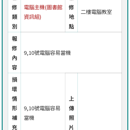
修
電腦主機(圖書館
修
二樓電腦教室
類
資訊組)
地
別
點
報
修
9,10號電腦容易當機
內
容
損
壞
情
上
形
9,10號電腦容易
傳
補
當機
照
充
片