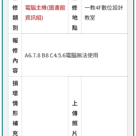
修
電腦主機(圖書館
修
一教4F數位設計
類
資訊組)
地
教室
別
點
報
修
A6.7.8 B8 C4.5.6電腦無法使用
內
容
損
壞
情
上
形
傳
補
照
充
片