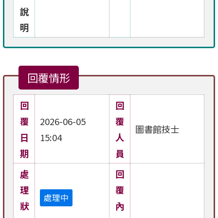
說
明
回覆情形
回
回
覆
2026-06-05
覆
圖書館技士
日
15:04
人
期
員
處
回
理
覆
處理中
狀
內