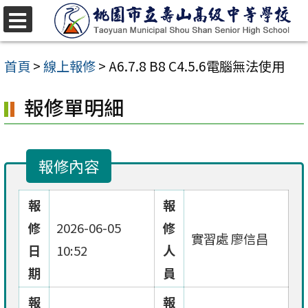
跳
至
選
單
主
首頁
>
線上報修
>
A6.7.8 B8 C4.5.6電腦無法使用
要
報修單明細
內
容
區
報修內容
報
報
修
2026-06-05
修
實習處 廖信昌
日
10:52
人
期
員
報
報