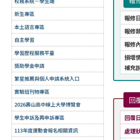
報
校務系統－學生端
新生專區
報修
本土語言專區
報修
自主學習
報修
學習歷程服務平臺
損壞
獎助學金申請
補充
繁星推薦與個人申請系統入口
實驗班刊物專區
回
2026壽山高中線上大學博覽會
回覆
學生申訴及再申訴專區
113年度運動會報名相關資訊
處理