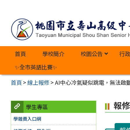
跳
至
主
要
內
首頁
學校簡介
校園公告
行
容
區
✨全市英語比賽✨
首頁
>
線上報修
>
AI中心冷氣疑似跳電，無法啟
報
學生專區
學雜費入口網