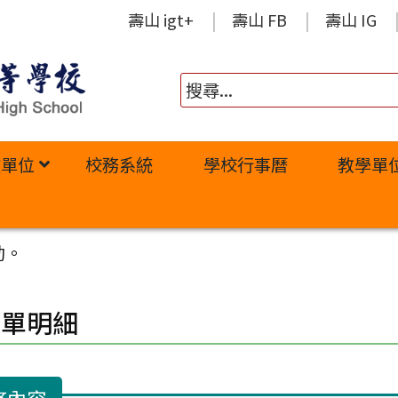
壽山 igt+
壽山 FB
壽山 IG
政單位
校務系統
學校行事曆
教學單
動。
修單明細