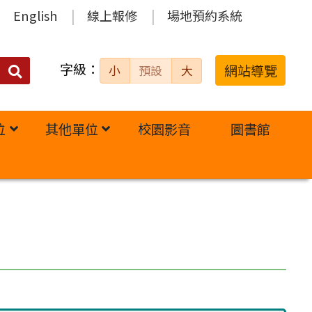
English
線上報修
場地預約系統
字級：
送出
網站導覽
小
預設
大
搜
尋：
位
其他單位
校園影音
圖書館