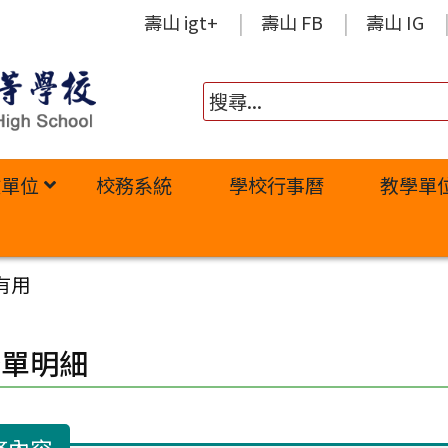
壽山 igt+
壽山 FB
壽山 IG
政單位
校務系統
學校行事曆
教學單
有用
修單明細