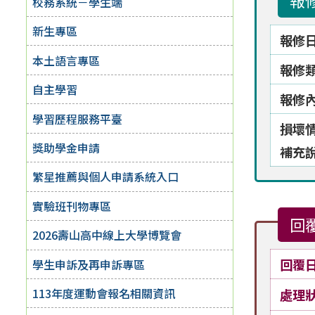
報
校務系統－學生端
新生專區
報修
本土語言專區
報修
自主學習
報修
學習歷程服務平臺
損壞
獎助學金申請
補充
繁星推薦與個人申請系統入口
實驗班刊物專區
回
2026壽山高中線上大學博覽會
回覆
學生申訴及再申訴專區
113年度運動會報名相關資訊
處理