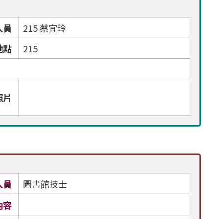
人員
215 蔡宜玲
地點
215
照片
人員
圖書館技士
內容