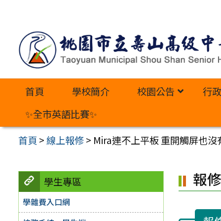
跳
至
主
要
內
首頁
學校簡介
校園公告
行
容
區
✨全市英語比賽✨
首頁
>
線上報修
>
Mira連不上平板 重開觸屏也沒
報
學生專區
學雜費入口網