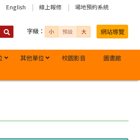
English
線上報修
場地預約系統
字級：
送出
網站導覽
小
預設
大
搜
尋：
位
其他單位
校園影音
圖書館