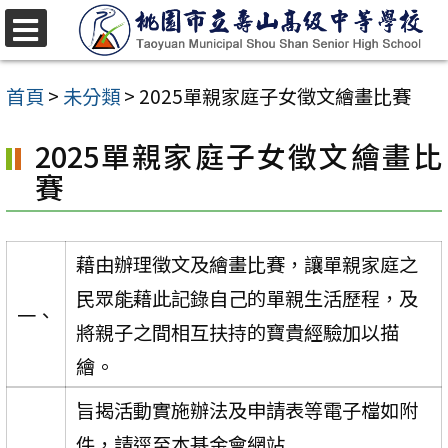
跳
至
選
單
主
首頁
>
未分類
>
2025單親家庭子女徵文繪畫比賽
要
2025單親家庭子女徵文繪畫比
內
賽
容
區
藉由辦理徵文及繪畫比賽，讓單親家庭之
民眾能藉此記錄自己的單親生活歷程，及
一、
將親子之間相互扶持的寶貴經驗加以描
繪。
旨揭活動實施辦法及申請表等電子檔如附
件，請逕至本基金會網站