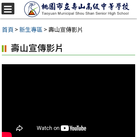
跳
至
選
單
主
首頁
>
新生專區
>
壽山宣傳影片
要
壽山宣傳影片
內
容
區