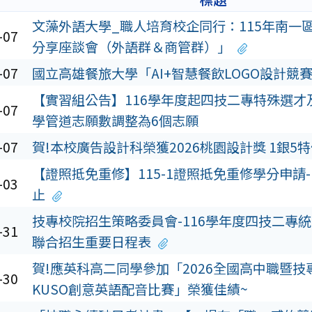
文藻外語大學_職人培育校企同行：115年南一
-07
分享座談會（外語群＆商管群）」
-07
國立高雄餐旅大學「AI+智慧餐飲LOGO設計競
【實習組公告】116學年度起四技二專特殊選才
-07
學管道志願數調整為6個志願
-07
賀!本校廣告設計科榮獲2026桃園設計獎 1銀5
【證照抵免重修】115-1證照抵免重修學分申請-10
-03
止
技專校院招生策略委員會-116學年度四技二專
-31
聯合招生重要日程表
賀!應英科高二同學參加「2026全國高中職暨技
-30
KUSO創意英語配音比賽」榮獲佳績~