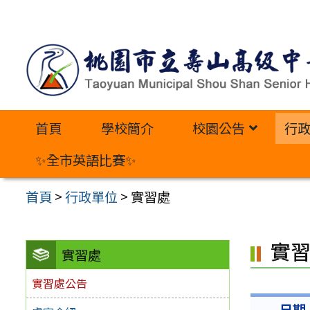
跳
至
主
要
內
首頁
學校簡介
校園公告
行
容
區
✨全市英語比賽✨
首頁
>
行政單位
>
實習處
實
實習處
實習處公告
日期