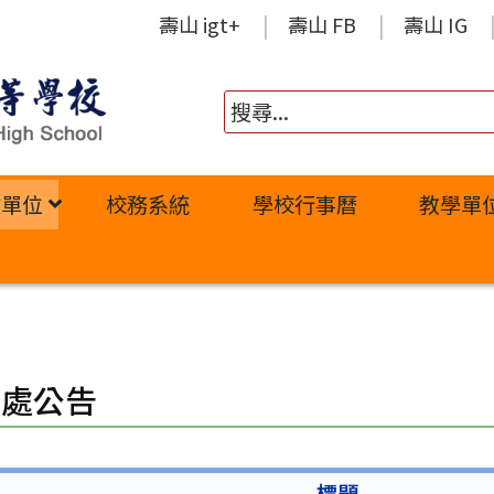
壽山 igt+
壽山 FB
壽山 IG
政單位
校務系統
學校行事曆
教學單
習處公告
標題