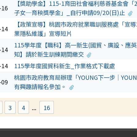
【獎助學金】115-1育田社會福利慈善基金會「2
-16
子女─育秧獎學金」_自行申請09/20(日)止
【政策宣導】桃園市政府就業職訓服務處「宣導
-14
業隱私維護」宣導短片
115學年度【職科】高一新生(國貿、廣設、應英
-14
知】請於新生訓練期間繳交
-14
115學年度國貿科新生_作業格式下載處
桃園市政府教育局辦理「YOUNG下一步｜YOU
-09
有興趣請報名參加。
3
4
...
16