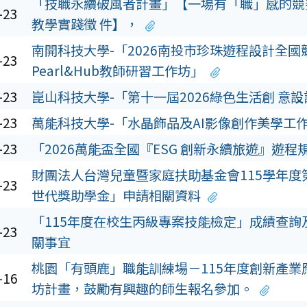
「技職永續破風者計畫」【一場有「職」感的競
-23
教學實踐徵 件】，
南開科技大學-「2026南投市珍珠遊程設計全國
-23
Pearl&Hub教師研習工作坊」
-23
崑山科技大學-「第十一屆2026綠色生活創 意
-23
萬能科技大學-「水晶飾品及AI影像創作美學工
-23
「2026萬能盃全國『ESG 創新永續旅遊』遊程
財團法人台灣兒童暨家庭扶助基金會115學年度
-23
世代獎助學金」申請相關資料
「115年度在校生丙級專案技能檢定」成績查詢
-23
關事宜
桃園「有頭鹿」職能訓練場－115年度創新產業
-16
坊計畫，鼓勵有興趣的師生報名參加。