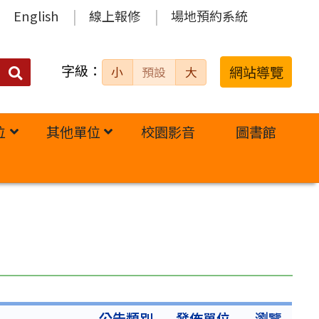
English
線上報修
場地預約系統
字級：
送出
網站導覽
小
預設
大
搜
尋：
位
其他單位
校園影音
圖書館
公告類別
發佈單位
瀏覽