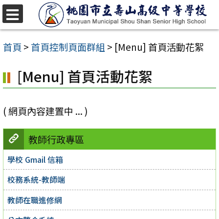
跳
至
選
單
主
首頁
>
首頁控制頁面群組
>
[Menu] 首頁活動花絮
要
[Menu] 首頁活動花絮
內
容
區
( 網頁內容建置中 ... )
教師行政專區
學校 Gmail 信箱
校務系統-教師端
教師在職進修網