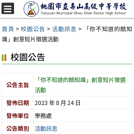
跳
至
選
單
主
首頁
>
校園公告
>
活動訊息
>
「你不知道的酷知
要
識」創意短片徵選活動
內
校園公告
容
區
「你不知道的酷知識」創意短片徵選
公告主旨
活動
發佈日期
2023 年 8 月 24 日
發佈單位
學務處
公告類別
活動訊息