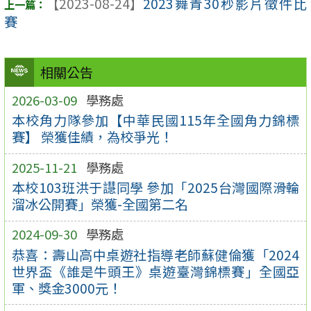
【2023-08-24】
2023舞青30秒影片徵件比
賽
相關公告
2026-03-09
學務處
本校角力隊參加【中華民國115年全國角力錦標
賽】 榮獲佳績，為校爭光！
2025-11-21
學務處
本校103班洪于譿同學 參加「2025台灣國際滑輪
溜冰公開賽」榮獲-全國第二名
2024-09-30
學務處
恭喜：壽山高中桌遊社指導老師蘇健倫獲「2024
世界盃《誰是牛頭王》桌遊臺灣錦標賽」全國亞
軍、獎金3000元！