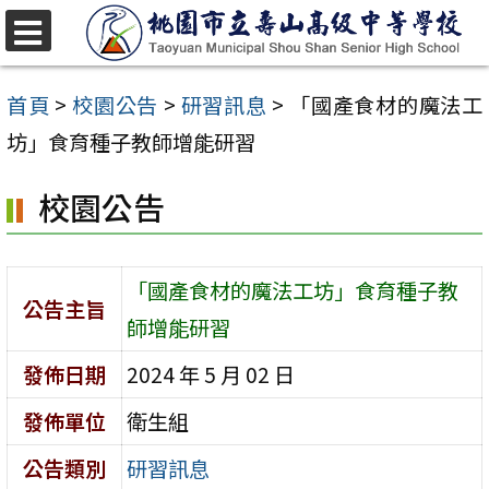
跳
至
選
單
主
首頁
>
校園公告
>
研習訊息
>
「國產食材的魔法工
要
坊」食育種子教師增能研習
內
校園公告
容
區
「國產食材的魔法工坊」食育種子教
公告主旨
師增能研習
發佈日期
2024 年 5 月 02 日
發佈單位
衛生組
公告類別
研習訊息