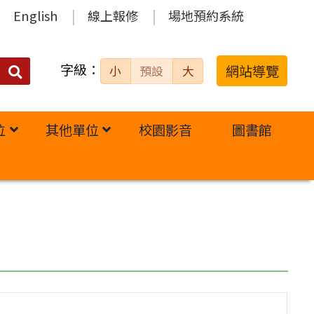
English
線上報修
場地預約系統
字級：
送出
網站導覽
小
預設
大
搜
尋：
位
其他單位
校園影音
圖書館