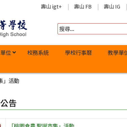
壽山 igt+
壽山 FB
壽山 IG
政單位
校務系統
學校行事曆
教學單
集」活動
園公告
旨
「桃園食農 聖誕市集」活動