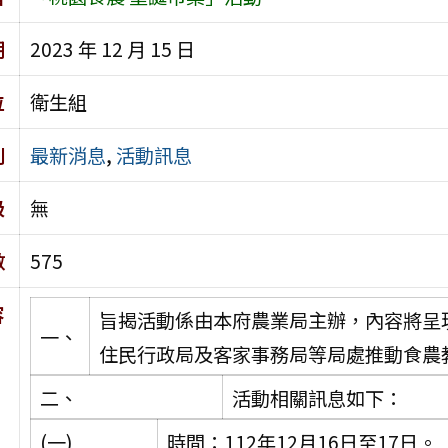
期
2023 年 12 月 15 日
位
衛生組
別
最新消息
,
活動訊息
級
無
數
575
容
旨揭活動係由本府農業局主辦，內容將呈
一、
住民行政局及客家事務局等局處推動食農
二、
活動相關訊息如下：
(一)
時間：112年12月16日至17日。