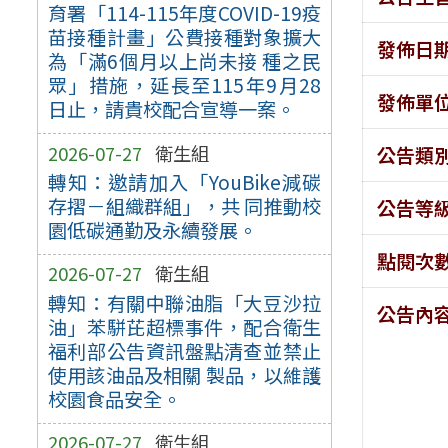
育署「114-115年度COVID-19疫
苗接種計畫」公費接種對象擴大
發佈日
為「滿6個月以上尚未接 種之民
眾」措施，延長至115年9月28
發佈單
日止，請貴校配合宣導一案。
2026-07-27
衛生組
公告類
轉知：邀請加入「YouBike減碳
存摺－組織群組」，共 同推動校
公告等
園低碳通勤及永續發展。
點閱次
2026-07-27
衛生組
轉知：有關中聯油脂「大豆沙拉
公告內
油」苯駢芘超標事件，配合衛生
福利部公告資訊盤點清查並禁止
使用該油品及相關 製品，以維護
校園食品安全。
2026-07-27
衛生組