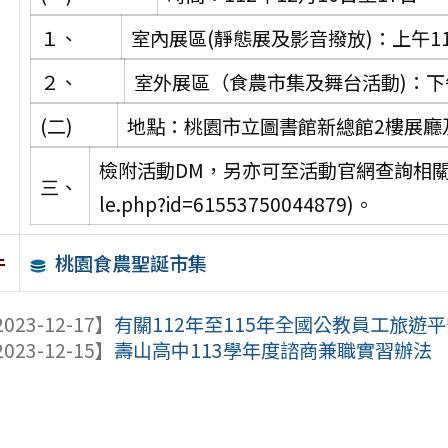
１、
室內展區(靜態展及影音撥放)：上午1
２、
室外展區（食農市集及舞台活動)：下
(二)
地點：桃園市立圖書館新總館2樓展廳
檢附活動DM，另亦可至活動官網查詢相關活動訊息(h
三、
le.php?id=61553750044879)。
桃園食農聖誕市集
件
023-12-17】
有關112年至115年全國公教員工旅遊平安
023-12-15】
壽山高中113學年度諮商兼職實習辦法