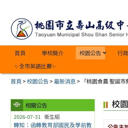
跳
至
主
要
內
首頁
學校簡介
校園公告
行
容
區
✨全市英語比賽✨
首頁
>
校園公告
>
最新消息
>
「桃園食農 聖誕市
校
相關公告
2026-07-31
衛生組
轉知：函轉教育部國民及學前教
公告主