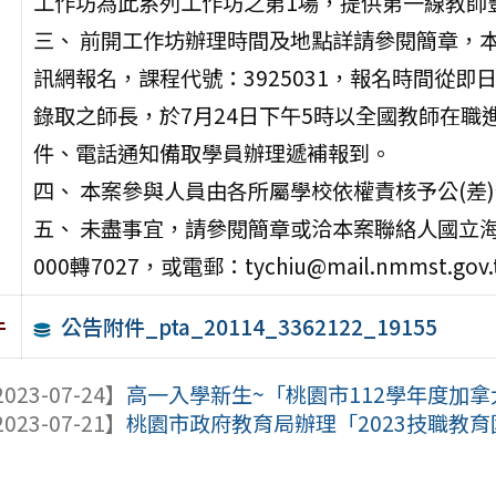
工作坊為此系列工作坊之第1場，提供第一線教師
三、 前開工作坊辦理時間及地點詳請參閱簡章，
訊網報名，課程代號：3925031，報名時間從即日
錄取之師長，於7月24日下午5時以全國教師在
件、電話通知備取學員辦理遞補報到。
四、 本案參與人員由各所屬學校依權責核予公(差
五、 未盡事宜，請參閱簡章或洽本案聯絡人國立海洋
000轉7027，或電郵：tychiu@mail.nmmst.gov
公告附件_pta_20114_3362122_19155
件
023-07-24】
高一入學新生~「桃園市112學年度加
023-07-21】
桃園市政府教育局辦理「2023技職教