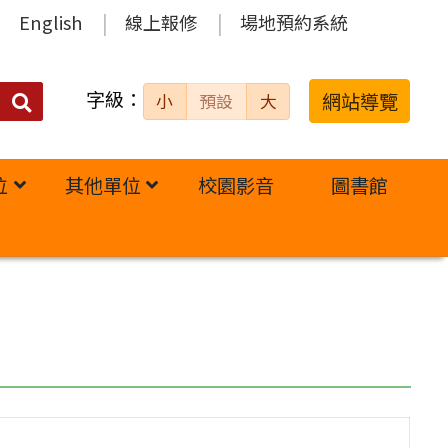
English
線上報修
場地預約系統
字級：
送出
網站導覽
小
預設
大
搜
尋：
位
其他單位
校園影音
圖書館