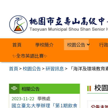
跳
至
主
要
內
首頁
學校簡介
校園公告
行
容
區
✨全市英語比賽✨
首頁
>
校園公告
>
研習訊息
>
「海洋及環境教育
校
相關公告
2023-11-22
學務處
國立臺北大學辦理「第1期飲食
公告主