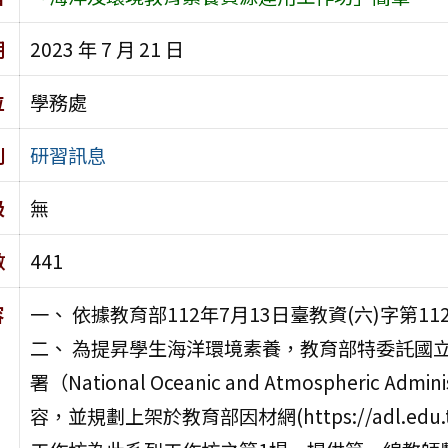
期
2023 年 7 月 21 日
位
學務處
別
研習訊息
級
無
數
441
容
一、 依據教育部112年7月13日臺教資(六)字第112
二、 為提昇學生海洋環境素養，教育部特委託國
署（National Oceanic and Atmospheric 
容，並規劃上架於教育部因材網(https://adl.edu