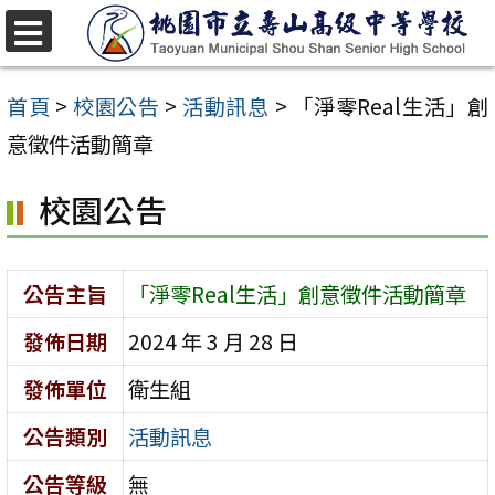
跳
至
選
單
主
首頁
>
校園公告
>
活動訊息
>
「淨零Real生活」創
要
意徵件活動簡章
內
校園公告
容
區
公告主旨
「淨零Real生活」創意徵件活動簡章
發佈日期
2024 年 3 月 28 日
發佈單位
衛生組
公告類別
活動訊息
公告等級
無