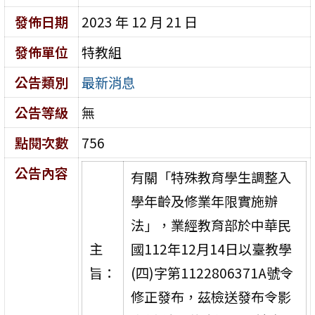
發佈日期
2023 年 12 月 21 日
發佈單位
特教組
公告類別
最新消息
公告等級
無
點閱次數
756
公告內容
有關「特殊教育學生調整入
學年齡及修業年限實施辦
法」，業經教育部於中華民
主
國112年12月14日以臺教學
旨：
(四)字第1122806371A號令
修正發布，茲檢送發布令影