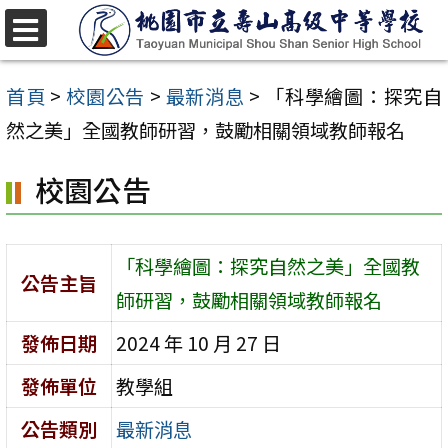
跳
至
選
單
主
首頁
>
校園公告
>
最新消息
>
「科學繪圖：探究自
要
然之美」全國教師研習，鼓勵相關領域教師報名
內
校園公告
容
區
「科學繪圖：探究自然之美」全國教
公告主旨
師研習，鼓勵相關領域教師報名
發佈日期
2024 年 10 月 27 日
發佈單位
教學組
公告類別
最新消息