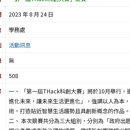
期
2023 年 8 月 24 日
位
學務處
別
活動訊息
級
無
數
508
容
一、 「第一屆THack科創大賽」將於10月舉
進化未來，讓未來生活更進化」，強調以人為本，期
術，打造貼近智慧生活趨勢且具創新概念的作品。
二、 本次競賽共分為三大組別，分別為「政府出