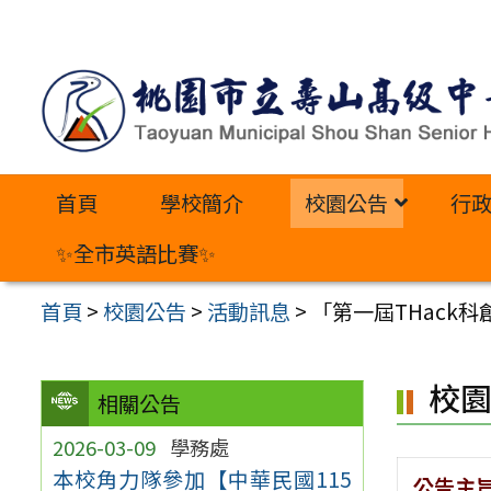
跳
至
主
要
內
首頁
學校簡介
校園公告
行
容
區
✨全市英語比賽✨
首頁
>
校園公告
>
活動訊息
>
「第一屆THack
校
相關公告
2026-03-09
學務處
本校角力隊參加【中華民國115
公告主