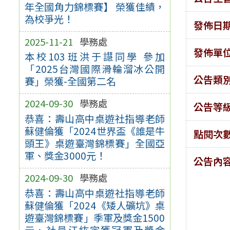
年全國角力錦標賽】 榮獲佳績，
為校爭光！
發佈日
2025-11-21
學務處
發佈單
本校103班洪于譿同學 參加
「2025台灣國際滑輪溜冰公開
公告類
賽」榮獲-全國第二名
2024-09-30
學務處
公告等
恭喜：壽山高中桌遊社指導老師
蘇健倫獲「2024世界盃《誰是牛
點閱次
頭王》桌遊臺灣錦標賽」全國亞
軍、獎金3000元！
公告內
2024-09-30
學務處
恭喜：壽山高中桌遊社指導老師
蘇健倫獲「2024《矮人礦坑》桌
遊臺灣錦標賽」季軍及獎金1500
元、社員江紘宇獲冠軍及獎金