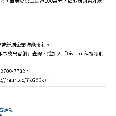
方，競賽總獎金超過100萬元，歡迎新創英才踴
。
青年或新創企業均能報名。
事務局官網」查詢，或加入「Discord科技新創
00-7782。
url.cc/7kGEDk)。
賽活動