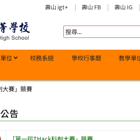
壽山 igt+
壽山 FB
壽山 IG
政單位
校務系統
學校行事曆
教學單
科創大賽」競賽
園公告
旨
「第一屆THack科創大賽」競賽