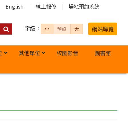
English
線上報修
場地預約系統
字級：
送出
網站導覽
小
預設
大
搜
尋：
位
其他單位
校園影音
圖書館