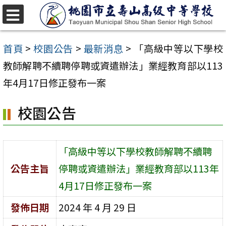
跳
至
選
單
主
首頁
>
校園公告
>
最新消息
>
「高級中等以下學校
要
教師解聘不續聘停聘或資遣辦法」業經教育部以113
內
年4月17日修正發布一案
容
校園公告
區
「高級中等以下學校教師解聘不續聘
公告主旨
停聘或資遣辦法」業經教育部以113年
4月17日修正發布一案
發佈日期
2024 年 4 月 29 日