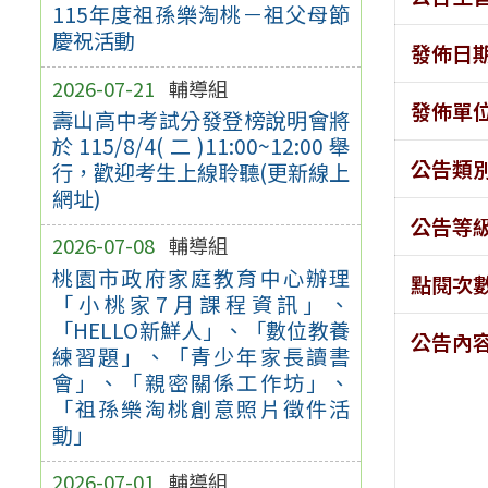
115年度祖孫樂淘桃－祖父母節
慶祝活動
發佈日
2026-07-21
輔導組
發佈單
壽山高中考試分發登榜說明會將
於115/8/4(二)11:00~12:00舉
公告類
行，歡迎考生上線聆聽(更新線上
網址)
公告等
2026-07-08
輔導組
桃園市政府家庭教育中心辦理
點閱次
「小桃家7月課程資訊」、
「HELLO新鮮人」、「數位教養
公告內
練習題」、「青少年家長讀書
會」、「親密關係工作坊」、
「祖孫樂淘桃創意照片徵件活
動」
2026-07-01
輔導組