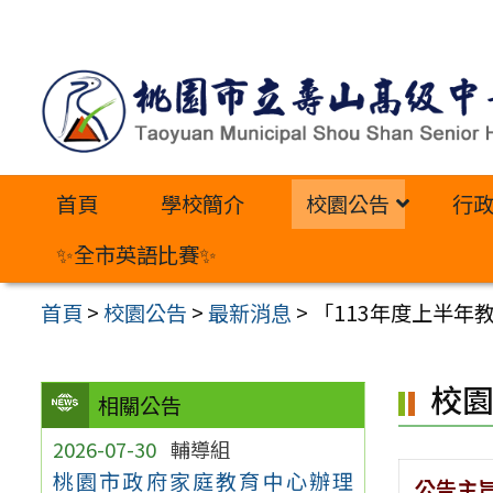
跳
至
主
要
內
首頁
學校簡介
校園公告
行
容
區
✨全市英語比賽✨
首頁
>
校園公告
>
最新消息
>
「113年度上半年
校
相關公告
2026-07-30
輔導組
桃園市政府家庭教育中心辦理
公告主