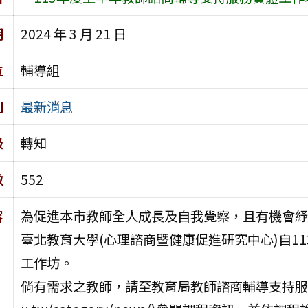
期
2024 年 3 月 21 日
位
輔導組
別
最新消息
級
轉知
數
552
容
為促進本市教師全人成長及自我覺察，且有機會紓
臺北教育大學(心理諮商暨健康促進研究中心)自11
工作坊。
倘有需求之教師，請至教育局教師諮商輔導支持服務網站「最新