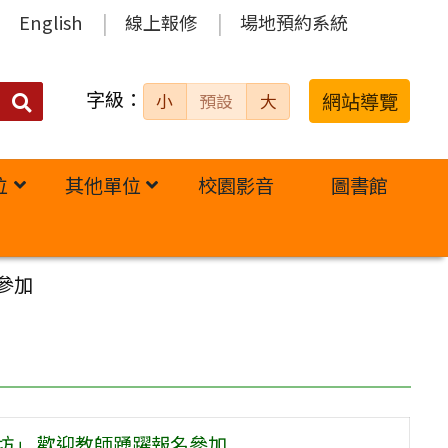
English
線上報修
場地預約系統
字級：
送出
網站導覽
小
預設
大
搜
尋：
位
其他單位
校園影音
圖書館
參加
坊」 歡迎教師踴躍報名參加