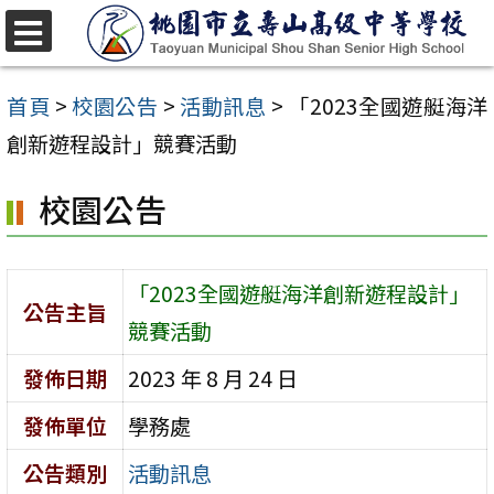
跳
至
選
單
主
首頁
>
校園公告
>
活動訊息
>
「2023全國遊艇海洋
要
創新遊程設計」競賽活動
內
校園公告
容
區
「2023全國遊艇海洋創新遊程設計」
公告主旨
競賽活動
發佈日期
2023 年 8 月 24 日
發佈單位
學務處
公告類別
活動訊息