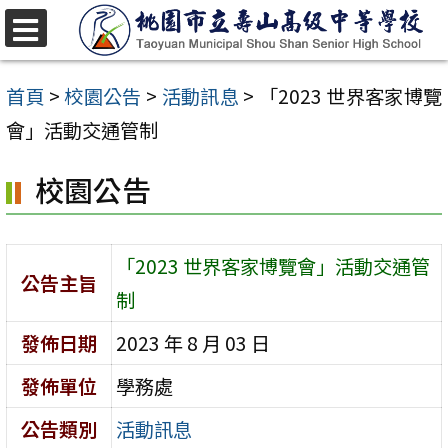
跳
至
選
單
主
首頁
>
校園公告
>
活動訊息
>
「2023 世界客家博覽
要
會」活動交通管制
內
校園公告
容
區
「2023 世界客家博覽會」活動交通管
公告主旨
制
發佈日期
2023 年 8 月 03 日
發佈單位
學務處
公告類別
活動訊息