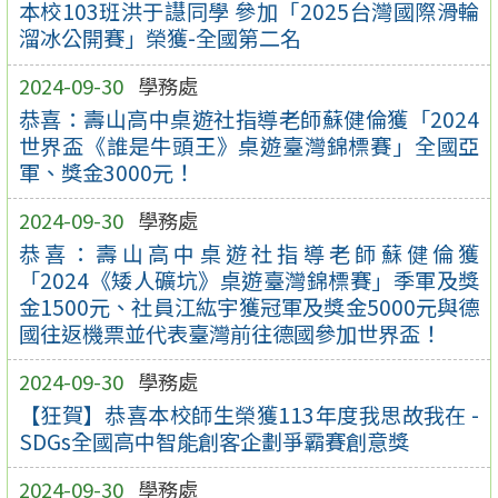
本校103班洪于譿同學 參加「2025台灣國際滑輪
溜冰公開賽」榮獲-全國第二名
2024-09-30
學務處
恭喜：壽山高中桌遊社指導老師蘇健倫獲「2024
世界盃《誰是牛頭王》桌遊臺灣錦標賽」全國亞
軍、獎金3000元！
2024-09-30
學務處
恭喜：壽山高中桌遊社指導老師蘇健倫獲
「2024《矮人礦坑》桌遊臺灣錦標賽」季軍及獎
金1500元、社員江紘宇獲冠軍及獎金5000元與德
國往返機票並代表臺灣前往德國參加世界盃！
2024-09-30
學務處
【狂賀】恭喜本校師生榮獲113年度我思故我在 -
SDGs全國高中智能創客企劃爭霸賽創意獎
2024-09-30
學務處