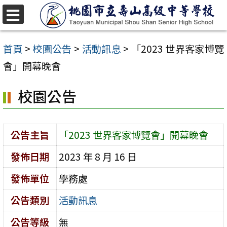
跳
至
選
單
主
首頁
>
校園公告
>
活動訊息
>
「2023 世界客家博覽
要
會」開幕晚會
內
校園公告
容
區
公告主旨
「2023 世界客家博覽會」開幕晚會
發佈日期
2023 年 8 月 16 日
發佈單位
學務處
公告類別
活動訊息
公告等級
無