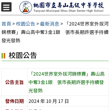
跳
至
選
單
主
首頁
>
校園公告
>
最新消息
>
「2024世界室外拔河
要
錦標賽」壽山高中奪3金1銀 張市長期許選手持續
內
發光發熱
容
校園公告
區
「2024世界室外拔河錦標賽」壽山高
公告主旨
中奪3金1銀 張市長期許選手持續發
光發熱
發佈日期
2024 年 10 月 17 日