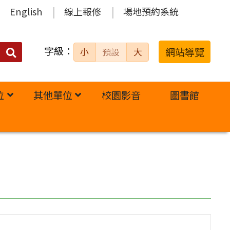
English
線上報修
場地預約系統
字級：
送出
網站導覽
小
預設
大
搜
尋：
位
其他單位
校園影音
圖書館