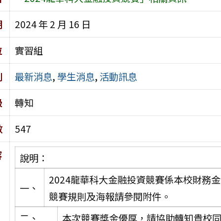
期
2024 年 2 月 16 日
位
實習組
別
最新消息
,
學生消息
,
活動訊息
級
轉知
數
547
容
說明：
2024龍華科大金融投資競賽係本校財務
一、
競賽規則及海報請參閱附件。
二、
本次競賽獎金優厚，請協助轉知貴校