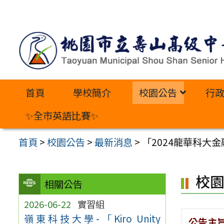
跳
至
主
要
內
首頁
學校簡介
校園公告
行
容
區
✨全市英語比賽✨
首頁
>
校園公告
>
最新消息
>
「2024龍華科大
校
相關公告
2026-06-22
實習組
嶺東科技大學-「Kiro Unity
公告主