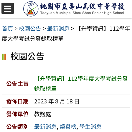
跳
至
選
單
主
首頁
>
校園公告
>
最新消息
>
【升學資訊】112學年
要
度大學考試分發錄取榜單
內
校園公告
容
區
【升學資訊】112學年度大學考試分發
公告主旨
錄取榜單
發佈日期
2023 年 8 月 18 日
發佈單位
教務處
公告類別
最新消息
,
榮譽榜
,
學生消息