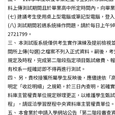
料上傳測試期間且於畢業高中所定時間內，向畢業
(七) 建議考生使用桌上型電腦或筆記型電腦，登
(八) 測試期間若遇系統操作問題，請於每日上午9時
2721799。
三、 本測試版系統僅供考生實作演練及提前檢視
間所上傳(勾選)之檔案不列入正式資料。嗣後，考
規定及時程，完成第二階段指定項目甄試繳費、報
有校系一經確認即不得再進行測試。
四、 另，貴校接獲所屬學生反映後，應儘速依「
明定「收訖明細」之規範，於三日內查明，若確實
料庫主管權責單位規定辦理更正，以維護學生甄試
程」，請逕洽學習歷程中央資料庫主管權責單位。
五、 本會業於申請入學網站公告「第二階段審查