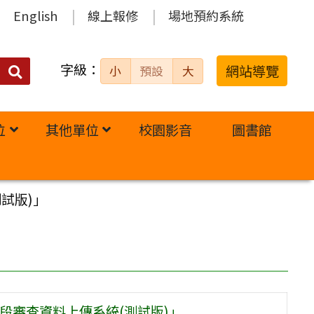
English
線上報修
場地預約系統
字級：
送出
網站導覽
小
預設
大
搜
尋：
位
其他單位
校園影音
圖書館
試版)」
段審查資料上傳系統(測試版)」