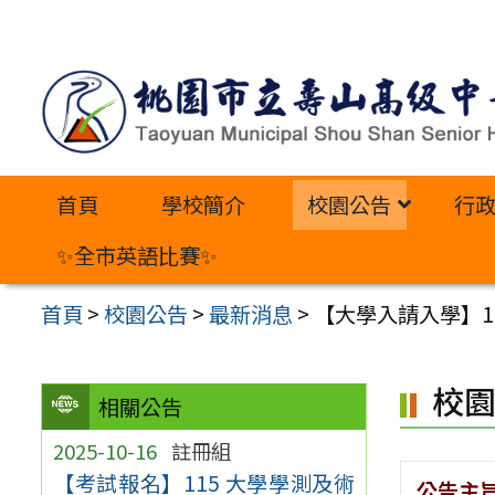
跳
至
主
要
內
首頁
學校簡介
校園公告
行
容
區
✨全市英語比賽✨
首頁
>
校園公告
>
最新消息
>
【大學入請入學】1
校
相關公告
2025-10-16
註冊組
【考試報名】115 大學學測及術
公告主