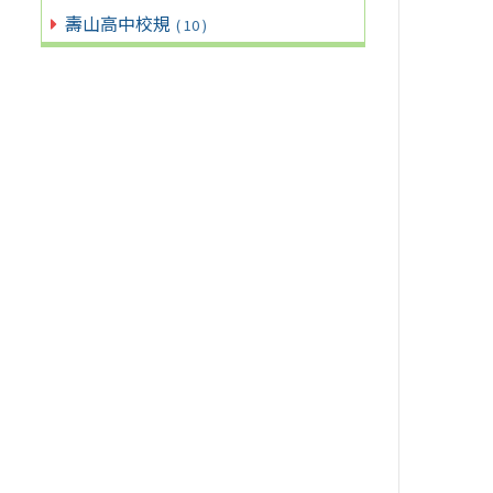
壽山高中校規
( 10 )