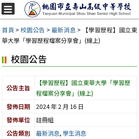
跳
至
選
單
主
首頁
>
校園公告
>
最新消息
>
【學習歷程】國立東
要
華大學「學習歷程檔案分享會」(線上)
內
校園公告
容
區
【學習歷程】國立東華大學「學習歷
公告主旨
程檔案分享會」(線上)
發佈日期
2024 年 2 月 16 日
發佈單位
註冊組
公告類別
最新消息
,
學生消息