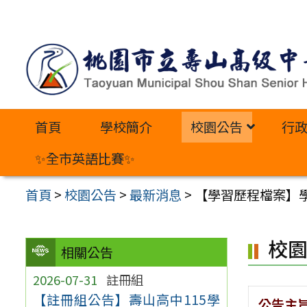
跳
至
主
要
內
首頁
學校簡介
校園公告
行
容
區
✨全市英語比賽✨
首頁
>
校園公告
>
最新消息
>
【學習歷程檔案】
校
相關公告
2026-07-31
註冊組
【註冊組公告】壽山高中115學
公告主