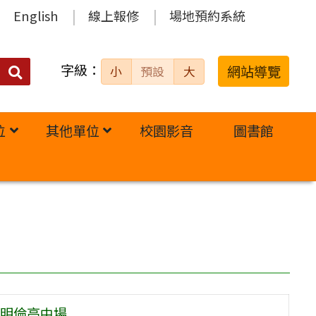
English
線上報修
場地預約系統
字級：
送出
網站導覽
小
預設
大
搜
尋：
位
其他單位
校園影音
圖書館
明倫高中場