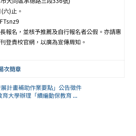
市大同區承德路三段336號)
(六)止。
FTsnz9
長報名，並核予推薦及自行報名者公假。亦請惠
刊登貴校官網，以廣為宣傳周知。
中場次簡章
發展計畫補助作業要點」公告徵件
大學辦理「續編動保教育 ...