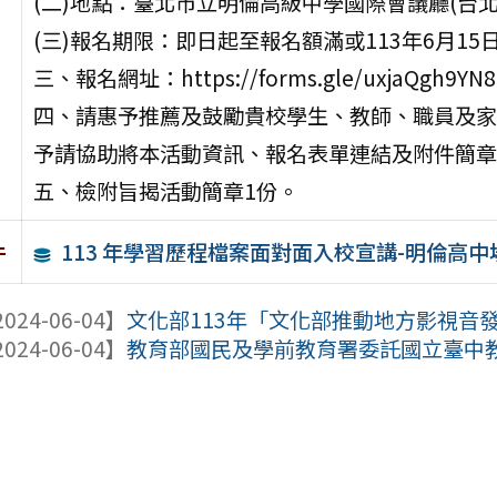
(二)地點：臺北市立明倫高級中學國際會議廳(台北
(三)報名期限：即日起至報名額滿或113年6月15日
三、報名網址：https://forms.gle/uxjaQgh9YN8
四、請惠予推薦及鼓勵貴校學生、教師、職員及家
予請協助將本活動資訊、報名表單連結及附件簡章
五、檢附旨揭活動簡章1份。
113 年學習歷程檔案面對面入校宣講-明倫高
件
024-06-04】
文化部113年「文化部推動地方影視音
024-06-04】
教育部國民及學前教育署委託國立臺中教育