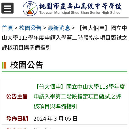
跳
至
選
單
主
首頁
>
校園公告
>
最新消息
>
【普大個申】國立中
要
山大學113學年度申請入學第二階段指定項目甄試之
內
評核項目與準備指引
容
校園公告
區
【普大個申】國立中山大學113學年度
公告主旨
申請入學第二階段指定項目甄試之評
核項目與準備指引
發佈日期
2024 年 3 月 05 日