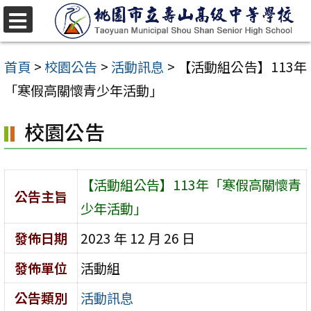
跳
至
選
單
主
首頁
>
校園公告
>
活動訊息
>
【活動組公告】113年
要
「寒假高關懷青少年活動」
內
校園公告
容
區
【活動組公告】113年「寒假高關懷青
公告主旨
少年活動」
發佈日期
2023 年 12 月 26 日
發佈單位
活動組
公告類別
活動訊息