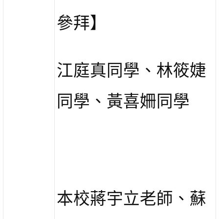
參拜】
江庭真同學、林筱婕
同學、黃喜姍同學
本校蔣宇立老師、蘇