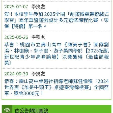
2025-07-07
學務處
賀！本校學生參加 2025全國「創遊微翻轉遊戲式
學習」嘉年華暨遊戲設計多元選修課程比賽 ，榮
獲【特優】第一名。
2025-05-26
學務處
恭喜：桃園市立壽山高中《磚美于曹》團隊劉
潔、林珈鎂、郭子嫈、游子葇同學於【2025拓凱
新世紀青少年高峰論壇】決賽獲得〔最佳簡報
獎〕
2024-09-30
學務處
恭喜：壽山高中桌遊社指導老師蘇健倫獲「2024
世界盃《誰是牛頭王》桌遊臺灣錦標賽」全國亞
軍、獎金3000元！
依公告類別彙總