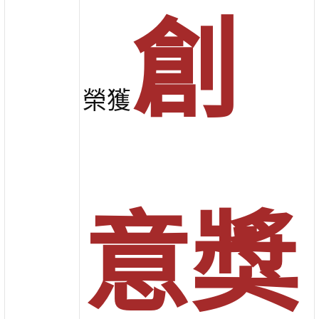
創
榮獲
意獎