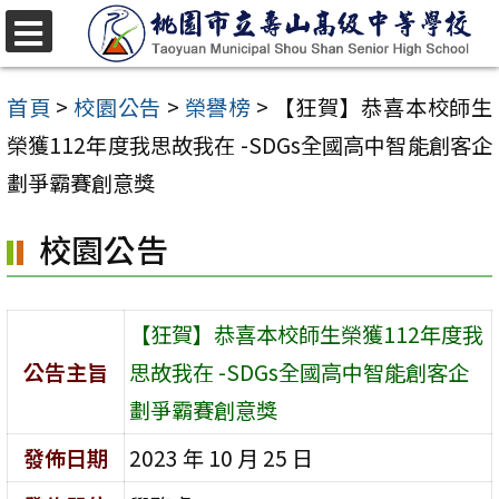
跳
至
選
單
主
首頁
>
校園公告
>
榮譽榜
>
【狂賀】恭喜本校師生
要
榮獲112年度我思故我在 -SDGs全國高中智能創客企
內
劃爭霸賽創意獎
容
校園公告
區
【狂賀】恭喜本校師生榮獲112年度我
公告主旨
思故我在 -SDGs全國高中智能創客企
劃爭霸賽創意獎
發佈日期
2023 年 10 月 25 日