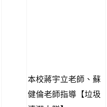
本校蔣宇立老師、蘇
健倫老師指導【垃圾