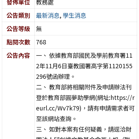
發佈單位
教務處
公告類別
最新消息
,
學生消息
公告等級
無
點閱次數
768
公告內容
一、 依據教育部國民及學前教育署11
2年11月6日臺教國署高字第1120155
296號函辦理。
二、 教育部將相關附件及申請辦法刊
登於教育部圓夢助學網(網址:https://r
eurl.cc/Wv7k79)，請有申請需求者可
至該網站查詢。
三、 如對本案有任何疑義，請逕洽財