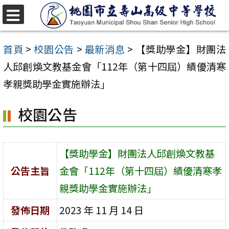
跳
至
選
單
主
首頁
>
校園公告
>
最新消息
>
【獎助學金】財團法
要
人邱創煥文教基金會「112年（第十四屆）績優清寒
內
孝親獎助學金實施辦法」
容
校園公告
區
【獎助學金】財團法人邱創煥文教基
公告主旨
金會「112年（第十四屆）績優清寒孝
親獎助學金實施辦法」
發佈日期
2023 年 11 月 14 日