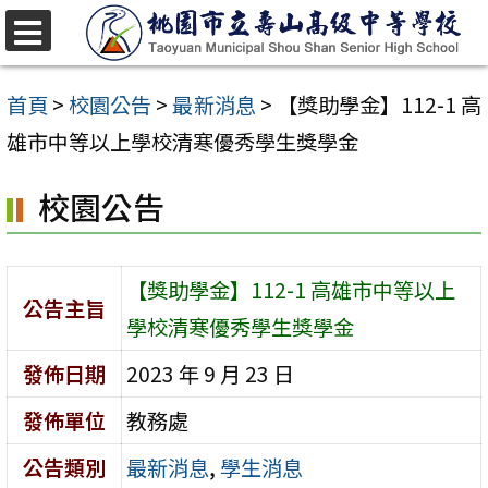
跳
至
選
單
主
首頁
>
校園公告
>
最新消息
>
【獎助學金】112-1 高
要
雄市中等以上學校清寒優秀學生獎學金
內
校園公告
容
區
【獎助學金】112-1 高雄市中等以上
公告主旨
學校清寒優秀學生獎學金
發佈日期
2023 年 9 月 23 日
發佈單位
教務處
公告類別
最新消息
,
學生消息