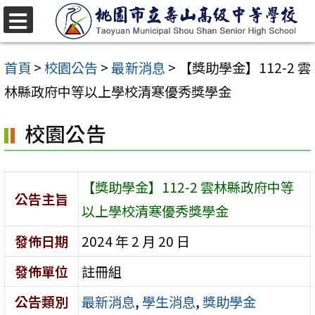
跳
至
選
單
主
首頁
>
校園公告
>
最新消息
>
【獎助學金】112-2 雲
要
林縣政府中等以上學校清寒優秀獎學金
內
校園公告
容
區
【獎助學金】112-2 雲林縣政府中等
公告主旨
以上學校清寒優秀獎學金
發佈日期
2024 年 2 月 20 日
發佈單位
註冊組
公告類別
最新消息
,
學生消息
,
獎助學金