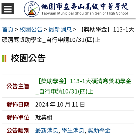
跳
至
選
單
主
首頁
>
校園公告
>
最新消息
>
【獎助學金】113-1大
要
碩清寒獎助學金_自行申請10/31(四)止
內
校園公告
容
區
【獎助學金】113-1大碩清寒獎助學金
公告主旨
_自行申請10/31(四)止
發佈日期
2024 年 10 月 11 日
發佈單位
就業組
公告類別
最新消息
,
學生消息
,
獎助學金