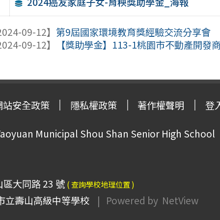
2024癌友家庭子女-育秧獎助學金_海報
024-09-12】
第9屆國家環境教育獎經驗交流分享會
024-09-12】
【獎助學金】113-1桃園市不動產開發商
網站安全政策
隱私權政策
著作權聲明
登
oyuan Municipal Shou Shan Senior High School
山區大同路 23 號
( 查詢學校地理位置 )
市立壽山高級中等學校
| Powered by
NetView