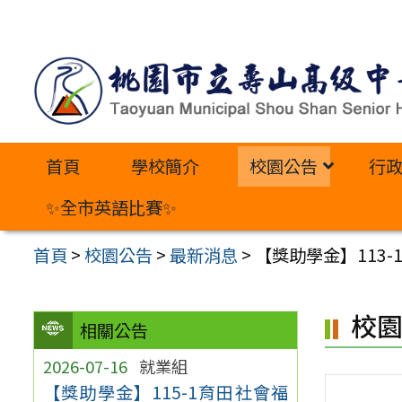
跳
至
主
要
內
首頁
學校簡介
校園公告
行
容
區
✨全市英語比賽✨
首頁
>
校園公告
>
最新消息
>
【獎助學金】113-
校
相關公告
2026-07-16
就業組
【獎助學金】115-1育田社會福