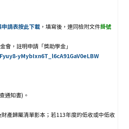
與申請表按此下載
，填寫後，連同檢附文件
掛號
田基金會，註明申請「獎助學金」
1lHFyuy8-yMybIxn6T_l6cA91GaV0eLBW
查通知書)。
單及財產歸屬清單影本；若113年度的低收或中低收