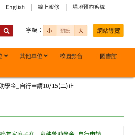
English
線上報修
場地預約系統
字級：
送出
網站導覽
小
預設
大
搜
尋：
位
其他單位
校園影音
圖書館
學金_自行申請10/15(二)止
24癌友家庭子女─育秧獎助學金_自行申請