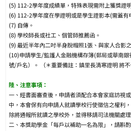
(5) 112-2學年度成績單，特殊表現需附上獲
(6) 112-2學年度在學證明或是學生證影本(需蓋
(7) 自傳。
(8) 學校師長或社工、個管師推薦函。
(9) 最近半年內二吋半身脫帽照1張、與家人合影
(10)申請學生/監護人金融機構存簿(郵局或華南
號/戶名）。 （＊重要備註：鎮里長清寒證明 將
陸、注意事項：
一、經書面審查後，申請者須配合本會家庭訪視或
中，本會保有向申請人就讀學校行使徵信之權利，
除將通報所就讀之學校外，並得移請司法機關處理
二、本獎助學金「每戶以補助一名為限」，請斟酌