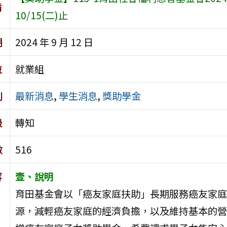
旨
10/15(二)止
期
2024 年 9 月 12 日
位
就業組
別
最新消息
,
學生消息
,
獎助學金
級
轉知
數
516
容
壹、說明
育田基金會以「癌友家庭扶助」長期服務癌友家庭
源，減輕癌友家庭的經濟負擔，以及維持基本的營