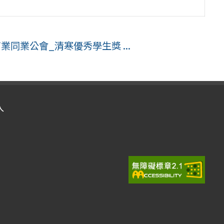
業同業公會_清寒優秀學生獎 ...
入