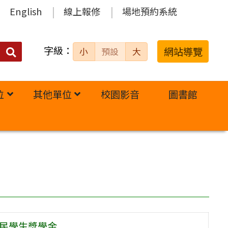
English
線上報修
場地預約系統
字級：
送出
網站導覽
小
預設
大
搜
尋：
位
其他單位
校園影音
圖書館
住民學生獎學金