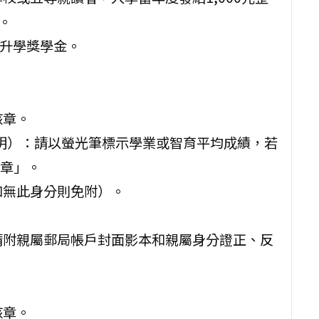
。
項升學獎學金。
核章。
證明）：請以螢光筆標示學業或智育平均成績，若
章」。
如無此身分則免附）。
請附親屬郵局帳戶封面影本和親屬身分證正、反
核章。