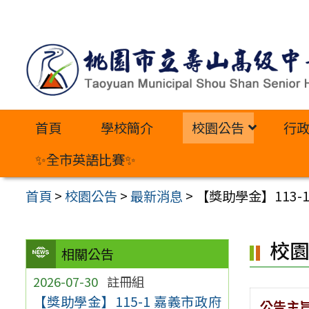
跳
至
主
要
內
首頁
學校簡介
校園公告
行
容
區
✨全市英語比賽✨
首頁
>
校園公告
>
最新消息
>
【獎助學金】113
校
相關公告
2026-07-30
註冊組
【獎助學金】115-1 嘉義市政府
公告主