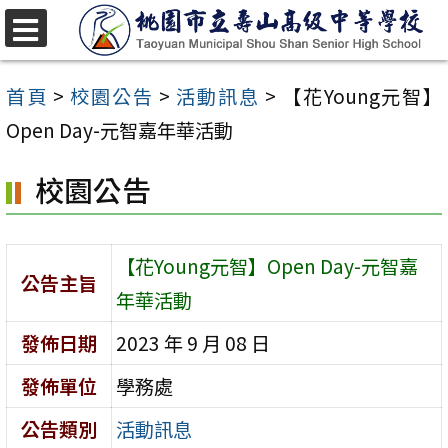
跳
至
選
單
主
首頁
>
校園公告
>
活動訊息
>
【花Young元智】
要
Open Day-元智嘉年華活動
內
校園公告
容
區
【花Young元智】Open Day-元智嘉
公告主旨
年華活動
發佈日期
2023 年 9 月 08 日
發佈單位
學務處
公告類別
活動訊息