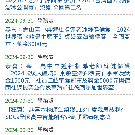
本校103班洪于譿同學 參加「2025台灣國際滑輪
溜冰公開賽」榮獲-全國第二名
2024-09-30
學務處
恭喜：壽山高中桌遊社指導老師蘇健倫獲「2024
世界盃《誰是牛頭王》桌遊臺灣錦標賽」全國亞
軍、獎金3000元！
2024-09-30
學務處
恭喜：壽山高中桌遊社指導老師蘇健倫獲
「2024《矮人礦坑》桌遊臺灣錦標賽」季軍及獎
金1500元、社員江紘宇獲冠軍及獎金5000元與德
國往返機票並代表臺灣前往德國參加世界盃！
2024-09-30
學務處
【狂賀】恭喜本校師生榮獲113年度我思故我在 -
SDGs全國高中智能創客企劃爭霸賽創意獎
2024-09-30
學務處