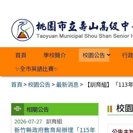
跳
至
主
要
內
首頁
學校簡介
校園公告
行
容
區
✨全市英語比賽✨
首頁
>
校園公告
>
最新消息
>
【訓育組】「113
校
相關公告
2026-07-27
訓育組
新竹縣政府教育局辦理「115年
公告主