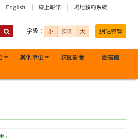
English
線上報修
場地預約系統
字級：
送出
網站導覽
小
預設
大
搜
尋：
位
其他單位
校園影音
圖書館
畫」