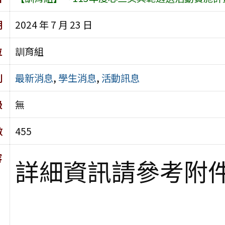
期
2024 年 7 月 23 日
位
訓育組
別
最新消息
,
學生消息
,
活動訊息
級
無
數
455
容
詳細資訊請參考附