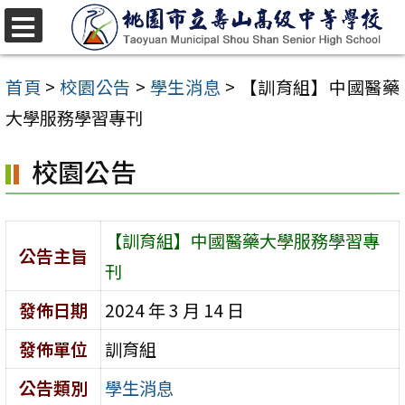
跳
至
選
單
主
首頁
>
校園公告
>
學生消息
>
【訓育組】中國醫藥
要
大學服務學習專刊
內
校園公告
容
區
【訓育組】中國醫藥大學服務學習專
公告主旨
刊
發佈日期
2024 年 3 月 14 日
發佈單位
訓育組
公告類別
學生消息